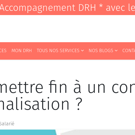
it Accompagnement DRH * avec l
CES
MON DRH
TOUS NOS SERVICES
NOS BLOGS
CONT
ttre fin à un con
alisation ?
 Salarié