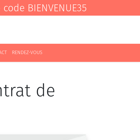
e code BIENVENUE35
ACT
RENDEZ-VOUS
trat de