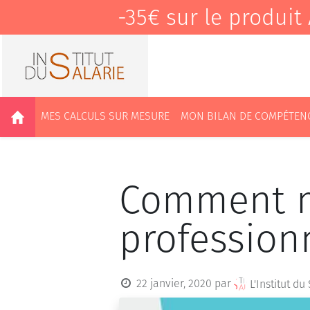
-35€ sur le produ
MES CALCULS SUR MESURE
MON BILAN DE COMPÉTEN
Comment me
professionn
22 janvier, 2020
par
L'Institut du