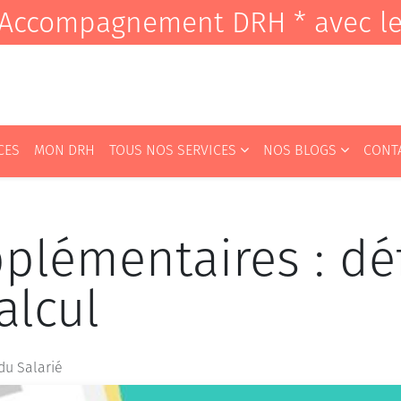
it Accompagnement DRH * avec l
CES
MON DRH
TOUS NOS SERVICES
NOS BLOGS
CONT
plémentaires : déf
alcul
 du Salarié