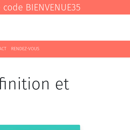
e code BIENVENUE35
ACT
RENDEZ-VOUS
inition et