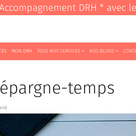
it Accompagnement DRH * avec l
CES
MON DRH
TOUS NOS SERVICES
NOS BLOGS
CONT
 épargne-temps
arié