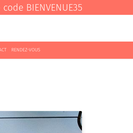
e code BIENVENUE35
ACT
RENDEZ-VOUS