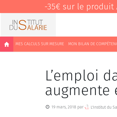
-35€ sur le produ
MES CALCULS SUR MESURE
MON BILAN DE COMPÉTEN
L’emploi d
augmente 
19 mars, 2018
par
L'Institut du S