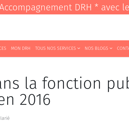
it Accompagnement DRH * avec l
CES
MON DRH
TOUS NOS SERVICES
NOS BLOGS
CONT
ans la fonction pu
en 2016
alarié