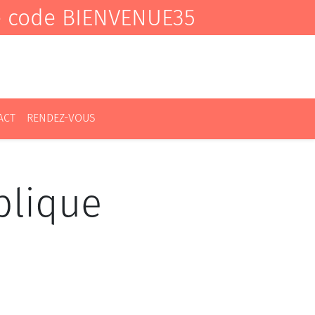
e code BIENVENUE35
ACT
RENDEZ-VOUS
blique