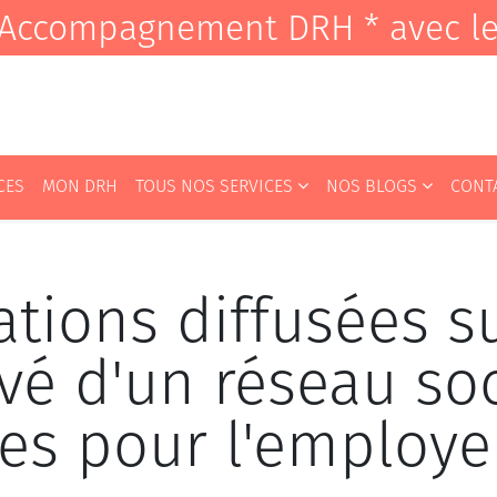
it Accompagnement DRH * avec l
CES
MON DRH
TOUS NOS SERVICES
NOS BLOGS
CONT
tions diffusées su
vé d'un réseau soc
les pour l'employe