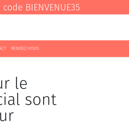
e code BIENVENUE35
ACT
RENDEZ-VOUS
r le
ial sont
ur