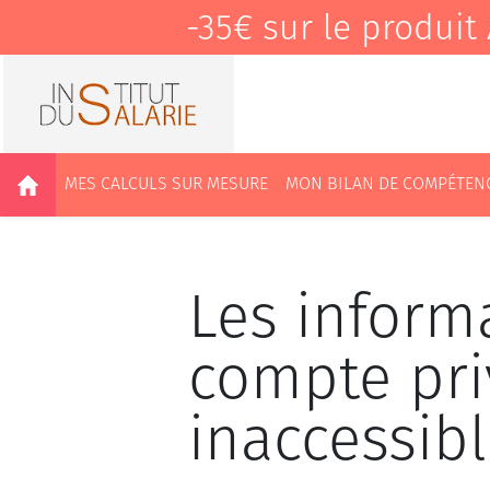
-35€ sur le produ
MES CALCULS SUR MESURE
MON BILAN DE COMPÉTEN
Les informa
compte pri
inaccessib