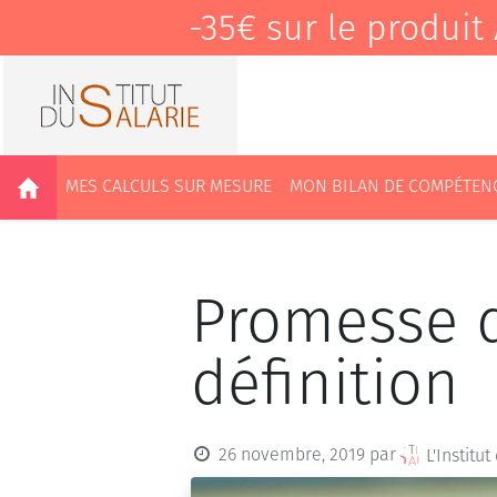
-35€ sur le produ
MES CALCULS SUR MESURE
MON BILAN DE COMPÉTEN
Promesse 
définition
26 novembre, 2019
par
L'Institu