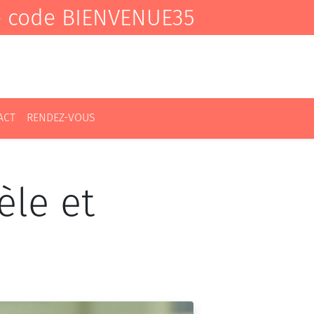
e code BIENVENUE35
ACT
RENDEZ-VOUS
le et