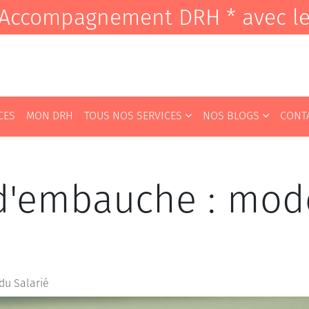
it Accompagnement DRH * avec l
CES
MON DRH
TOUS NOS SERVICES
NOS BLOGS
CONT
d'embauche : modè
t du Salarié