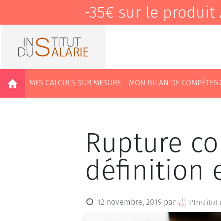
-35€ sur le produ
MES CALCULS SUR MESURE
MON BILAN DE COMPÉTEN
Rupture con
définition 
12 novembre, 2019
par
L'Institut