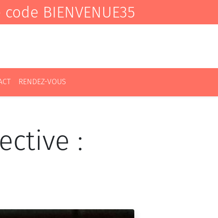
e code BIENVENUE35
ACT
RENDEZ-VOUS
ctive :