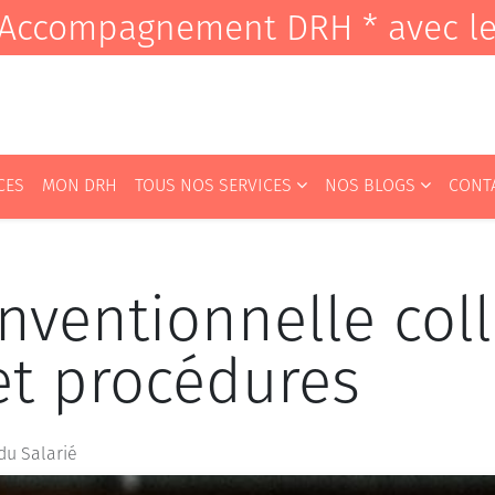
it Accompagnement DRH * avec l
CES
MON DRH
TOUS NOS SERVICES
NOS BLOGS
CONT
ventionnelle colle
et procédures
 du Salarié